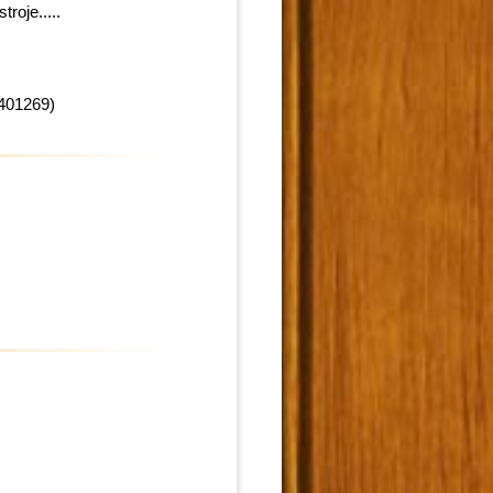
roje.....
401269)