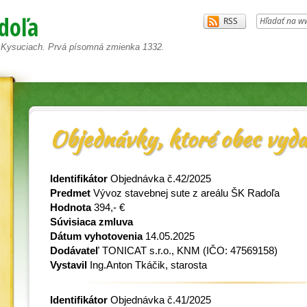
doľa
a Kysuciach. Prvá písomná zmienka 1332.
Objednávky, ktoré obec vyda
Identifikátor
Objednávka č.42/2025
Predmet
Vývoz stavebnej sute z areálu ŠK Radoľa
Hodnota
394,- €
Súvisiaca zmluva
Dátum vyhotovenia
14.05.2025
Dodávateľ
TONICAT s.r.o., KNM
(IČO: 47569158)
Vystavil
Ing.Anton Tkáčik, starosta
Identifikátor
Objednávka č.41/2025