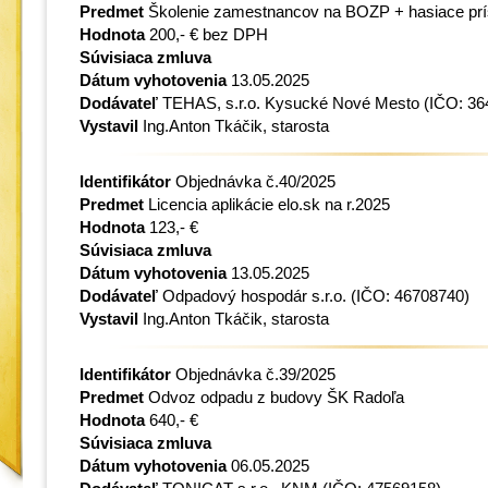
Predmet
Školenie zamestnancov na BOZP + hasiace príst
Hodnota
200,- € bez DPH
Súvisiaca zmluva
Dátum vyhotovenia
13.05.2025
Dodávateľ
TEHAS, s.r.o. Kysucké Nové Mesto
(IČO: 36
Vystavil
Ing.Anton Tkáčik, starosta
Identifikátor
Objednávka č.40/2025
Predmet
Licencia aplikácie elo.sk na r.2025
Hodnota
123,- €
Súvisiaca zmluva
Dátum vyhotovenia
13.05.2025
Dodávateľ
Odpadový hospodár s.r.o.
(IČO: 46708740)
Vystavil
Ing.Anton Tkáčik, starosta
Identifikátor
Objednávka č.39/2025
Predmet
Odvoz odpadu z budovy ŠK Radoľa
Hodnota
640,- €
Súvisiaca zmluva
Dátum vyhotovenia
06.05.2025