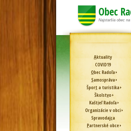
Obec Ra
Najstaršia obec n
A
ktuality
COVID19
O
bec Radoľa
S
amospráva
Špor
t
a turistika
Školst
v
o
Kašt
i
eľ Radoľa
Or
g
anizácie v obci
Spravodaj
c
a
P
artnerské obce