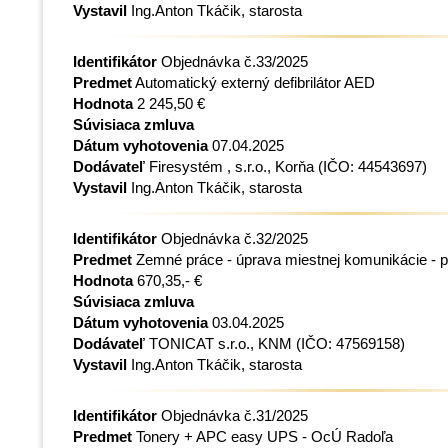
Vystavil
Ing.Anton Tkáčik, starosta
Identifikátor
Objednávka č.33/2025
Predmet
Automatický externý defibrilátor AED
Hodnota
2 245,50 €
Súvisiaca zmluva
Dátum vyhotovenia
07.04.2025
Dodávateľ
Firesystém , s.r.o., Korňa
(IČO: 44543697)
Vystavil
Ing.Anton Tkáčik, starosta
Identifikátor
Objednávka č.32/2025
Predmet
Zemné práce - úprava miestnej komunikácie - pa
Hodnota
670,35,- €
Súvisiaca zmluva
Dátum vyhotovenia
03.04.2025
Dodávateľ
TONICAT s.r.o., KNM
(IČO: 47569158)
Vystavil
Ing.Anton Tkáčik, starosta
Identifikátor
Objednávka č.31/2025
Predmet
Tonery + APC easy UPS - OcÚ Radoľa