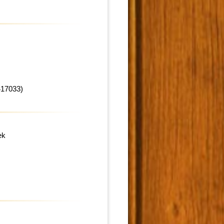
417033)
ek