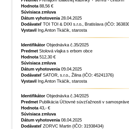
Hodnota
88,56 €
Súvisiaca zmluva
Dátum vyhotovenia
28.04.2025
Dodávateľ
TOI TOI & DIXI s.r.o., Bratislava
(IČO: 36383
Vystavil
Ing.Anton Tkáčik, starosta
Identifikátor
Objednávka č.35/2025
Predmet
Stolová vlajka s erbom obce
Hodnota
512,30 €
Súvisiaca zmluva
Dátum vyhotovenia
09.04.2025
Dodávateľ
SATOR, s.r.o., Žilina
(IČO: 45241376)
Vystavil
Ing.Anton Tkáčik, starosta
Identifikátor
Objednávka č.34/2025
Predmet
Publikácia Účtovné súvzťažnosti v samospráve
Hodnota
43,- €
Súvisiaca zmluva
Dátum vyhotovenia
08.04.2025
Dodávateľ
ZORVC Martin
(IČO: 31938434)