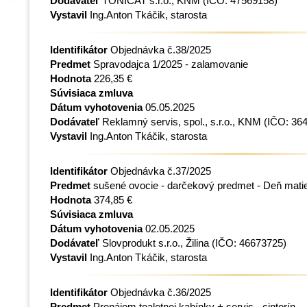
Dodávateľ
TONICAT s.r.o., KNM
(IČO: 47569158)
Vystavil
Ing.Anton Tkáčik, starosta
Identifikátor
Objednávka č.38/2025
Predmet
Spravodajca 1/2025 - zalamovanie
Hodnota
226,35 €
Súvisiaca zmluva
Dátum vyhotovenia
05.05.2025
Dodávateľ
Reklamný servis, spol., s.r.o., KNM
(IČO: 36
Vystavil
Ing.Anton Tkáčik, starosta
Identifikátor
Objednávka č.37/2025
Predmet
sušené ovocie - darčekový predmet - Deň mati
Hodnota
374,85 €
Súvisiaca zmluva
Dátum vyhotovenia
02.05.2025
Dodávateľ
Slovprodukt s.r.o., Žilina
(IČO: 46673725)
Vystavil
Ing.Anton Tkáčik, starosta
Identifikátor
Objednávka č.36/2025
Predmet
Prenájom toaletnej kabínky + servis - cintorín