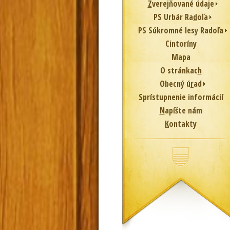
Z
verejňované údaje
PS Urbár Ra
d
oľa
PS Súkromné lesy Radoľa
Cintoríny
Mapa
O stránkac
h
Obecný ú
r
ad
Sprístupnenie informácií
N
apíšte nám
K
ontakty