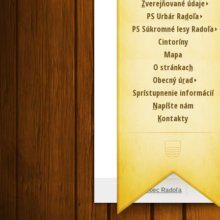
Z
verejňované údaje
PS Urbár Ra
d
oľa
PS Súkromné lesy Radoľa
Cintoríny
Mapa
O stránkac
h
Obecný ú
r
ad
Sprístupnenie informácií
N
apíšte nám
K
ontakty
© 2026
Obec Radoľa