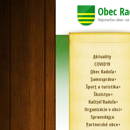
Obec Ra
Najstaršia obec n
A
ktuality
COVID19
O
bec Radoľa
S
amospráva
Špor
t
a turistika
Školst
v
o
Kašt
i
eľ Radoľa
Or
g
anizácie v obci
Spravodaj
c
a
P
artnerské obce