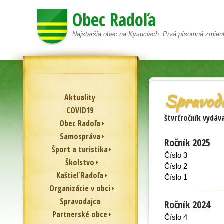
Obec Radoľa
Najstaršia obec na Kysuciach. Prvá písomná zmien
Spravoda
A
ktuality
COVID19
štvrťročník vydá
O
bec Radoľa
S
amospráva
Ročník 2025
Špor
t
a turistika
Číslo 3
Školst
v
o
Číslo 2
Kašt
i
eľ Radoľa
Číslo 1
Or
g
anizácie v obci
Spravodaj
c
a
Ročník 2024
P
artnerské obce
Číslo 4