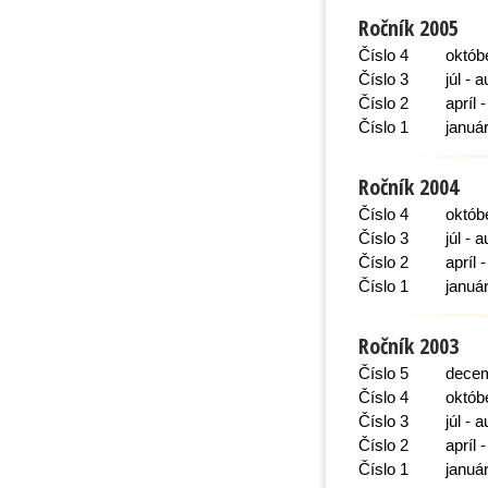
Ročník 2005
Číslo 4
októb
Číslo 3
júl - 
Číslo 2
apríl 
Číslo 1
január
Ročník 2004
Číslo 4
októb
Číslo 3
júl - 
Číslo 2
apríl 
Číslo 1
január
Ročník 2003
Číslo 5
decem
Číslo 4
októb
Číslo 3
júl - 
Číslo 2
apríl 
Číslo 1
január