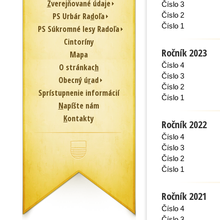
Z
verejňované údaje
Číslo 3
PS Urbár Ra
d
oľa
Číslo 2
Číslo 1
PS Súkromné lesy Radoľa
Cintoríny
Ročník 2023
Mapa
Číslo 4
O stránkac
h
Číslo 3
Obecný ú
r
ad
Číslo 2
Sprístupnenie informácií
Číslo 1
N
apíšte nám
K
ontakty
Ročník 2022
Číslo 4
Číslo 3
Číslo 2
Číslo 1
Ročník 2021
Číslo 4
Číslo 3