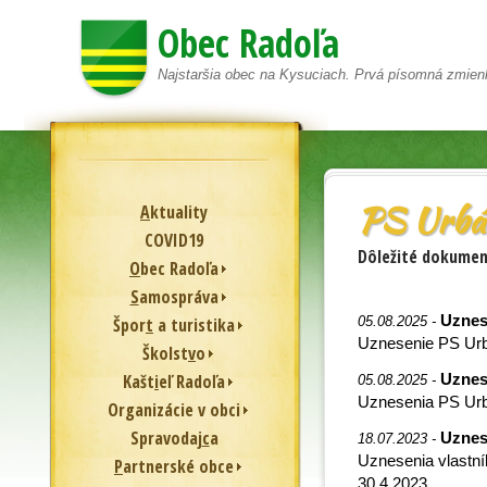
Obec Radoľa
Najstaršia obec na Kysuciach. Prvá písomná zmien
PS Urbá
A
ktuality
COVID19
Dôležité dokumen
O
bec Radoľa
S
amospráva
Uznes
Špor
t
a turistika
05.08.2025 -
Uznesenie PS Urb
Školst
v
o
Kašt
i
eľ Radoľa
Uznes
05.08.2025 -
Uznesenia PS Urb
Or
g
anizácie v obci
Spravodaj
c
a
Uznes
18.07.2023 -
Uznesenia vlastní
P
artnerské obce
30.4.2023