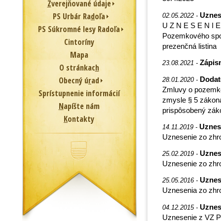
Z
verejňované údaje
Uznes
PS Urbár Ra
d
oľa
02.05.2022 -
U Z N E S E N I 
PS Súkromné lesy Radoľa
Pozemkového spol
Cintoríny
prezenčná listina
Mapa
Zápis
23.08.2021 -
O stránkac
h
Dodat
Obecný ú
r
ad
28.01.2020 -
Zmluvy o pozemko
Sprístupnenie informácií
zmysle § 5 zákon
N
apíšte nám
prispôsobený zák
K
ontakty
Uznes
14.11.2019 -
Uznesenie zo zhr
Uznes
25.02.2019 -
Uznesenie zo zhr
Uznes
25.05.2016 -
Uznesenia zo zhr
Uznes
04.12.2015 -
Uznesenie z VZ P