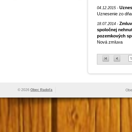
Uznes
04.12.2015 -
Uznesenie zo dňa
Zmluv
18.07.2014 -
spoločnej nehnute
pozemkových sp
Nová zmluva
1
© 2026
Obec Radoľa
Obe