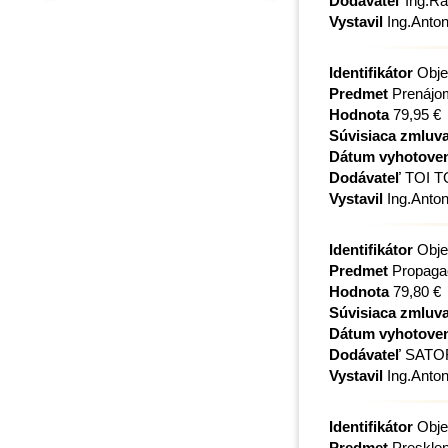
Dodávateľ
Ing.Ra
Vystavil
Ing.Anton
Identifikátor
Obje
Predmet
Prenájom 
Hodnota
79,95 €
Súvisiaca zmluv
Dátum vyhotove
Dodávateľ
TOI TOI
Vystavil
Ing.Anton
Identifikátor
Obje
Predmet
Propagač
Hodnota
79,80 €
Súvisiaca zmluv
Dátum vyhotove
Dodávateľ
SATOR, 
Vystavil
Ing.Anton
Identifikátor
Obje
Predmet
Presklen