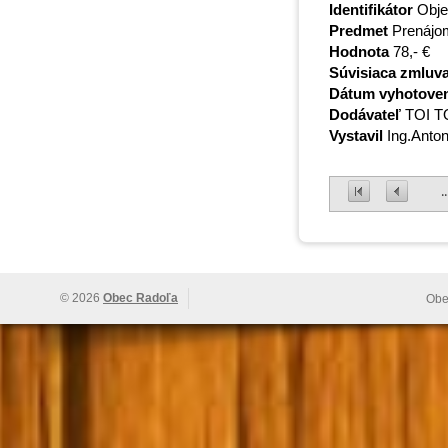
Identifikátor
Obje
Predmet
Prenájom 
Hodnota
78,- €
Súvisiaca zmluv
Dátum vyhotove
Dodávateľ
TOI TOI
Vystavil
Ing.Anton
..
© 2026
Obec Radoľa
Obe