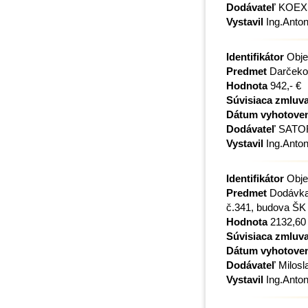
Dodávateľ
KOEXIM
Vystavil
Ing.Anton
Identifikátor
Obje
Predmet
Darčekov
Hodnota
942,- €
Súvisiaca zmluv
Dátum vyhotove
Dodávateľ
SATOR, 
Vystavil
Ing.Anton
Identifikátor
Obje
Predmet
Dodávka 
č.341, budova ŠK
Hodnota
2132,60
Súvisiaca zmluv
Dátum vyhotove
Dodávateľ
Milosl
Vystavil
Ing.Anton