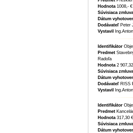
Hodnota
1008,- €
Súvisiaca zmluv
Dátum vyhotove
Dodávateľ
Peter 
Vystavil
Ing.Anton
Identifikátor
Obje
Predmet
Stavebný
Radoľa
Hodnota
2 907,32
Súvisiaca zmluv
Dátum vyhotove
Dodávateľ
RISS P
Vystavil
Ing.Anton
Identifikátor
Obje
Predmet
Kancelár
Hodnota
317,30 
Súvisiaca zmluv
Dátum vyhotove