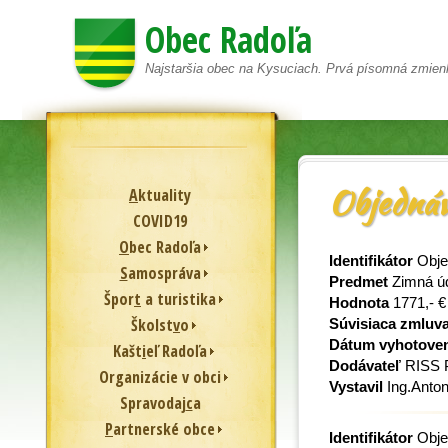
Obec Radoľa
Najstaršia obec na Kysuciach. Prvá písomná zmien
Objednáv
A
ktuality
COVID19
O
bec Radoľa
Identifikátor
Obje
S
amospráva
Predmet
Zimná úd
Špor
t
a turistika
Hodnota
1771,- €
Školst
v
o
Súvisiaca zmluv
Dátum vyhotove
Kašt
i
eľ Radoľa
Dodávateľ
RISS P
Or
g
anizácie v obci
Vystavil
Ing.Anton
Spravodaj
c
a
P
artnerské obce
Identifikátor
Obje