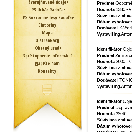
Z
verejňované údaje
Predmet
Odborné 
PS Urbár Ra
d
oľa
Hodnota
1380,- €
Súvisiaca zmluv
PS Súkromné lesy Radoľa
Dátum vyhotove
Cintoríny
Dodávateľ
Káčeri
Mapa
Vystavil
Ing.Anton
O stránkac
h
Obecný ú
r
ad
Identifikátor
Obje
Sprístupnenie informácií
Predmet
Zimná úd
Hodnota
2000,- €
N
apíšte nám
Súvisiaca zmluv
K
ontakty
Dátum vyhotove
Dodávateľ
TONIC
Vystavil
Ing.Anton
Identifikátor
Obje
Predmet
Dopravné
Hodnota
39,40
Súvisiaca zmluv
Dátum vyhotove