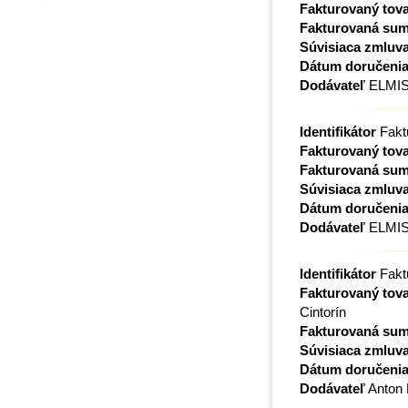
Fakturovaný tova
Fakturovaná su
Súvisiaca zmluv
Dátum doručeni
Dodávateľ
ELMIS-
Identifikátor
Fakt
Fakturovaný tova
Fakturovaná su
Súvisiaca zmluv
Dátum doručeni
Dodávateľ
ELMIS-
Identifikátor
Fakt
Fakturovaný tova
Cintorín
Fakturovaná su
Súvisiaca zmluv
Dátum doručeni
Dodávateľ
Anton