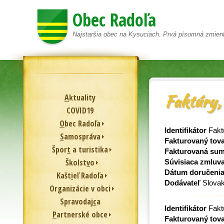
Obec Radoľa
Najstaršia obec na Kysuciach. Prvá písomná zmien
Faktúry, 
A
ktuality
COVID19
O
bec Radoľa
Identifikátor
Fakt
S
amospráva
Fakturovaný tova
Špor
t
a turistika
Fakturovaná su
Školst
v
o
Súvisiaca zmluv
Dátum doručeni
Kašt
i
eľ Radoľa
Dodávateľ
Slovak
Or
g
anizácie v obci
Spravodaj
c
a
Identifikátor
Fakt
P
artnerské obce
Fakturovaný tova