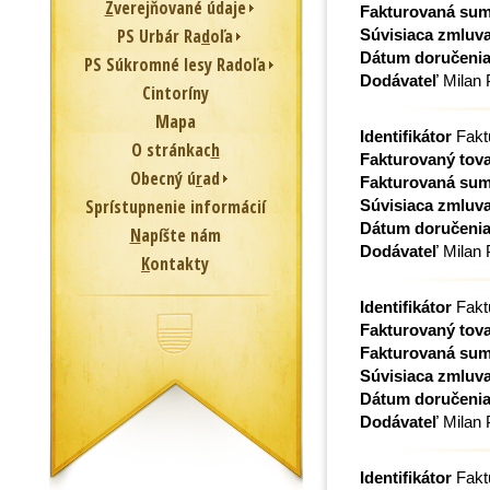
Z
verejňované údaje
Fakturovaná su
PS Urbár Ra
d
oľa
Súvisiaca zmluv
Dátum doručeni
PS Súkromné lesy Radoľa
Dodávateľ
Milan
Cintoríny
Mapa
Identifikátor
Fakt
O stránkac
h
Fakturovaný tova
Obecný ú
r
ad
Fakturovaná su
Sprístupnenie informácií
Súvisiaca zmluv
Dátum doručeni
N
apíšte nám
Dodávateľ
Milan
K
ontakty
Identifikátor
Fakt
Fakturovaný tova
Fakturovaná su
Súvisiaca zmluv
Dátum doručeni
Dodávateľ
Milan
Identifikátor
Fakt