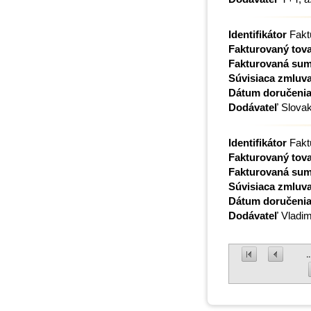
Identifikátor
Fakt
Fakturovaný tova
Fakturovaná su
Súvisiaca zmluv
Dátum doručeni
Dodávateľ
Slovak
Identifikátor
Fakt
Fakturovaný tova
Fakturovaná su
Súvisiaca zmluv
Dátum doručeni
Dodávateľ
Vladim
..