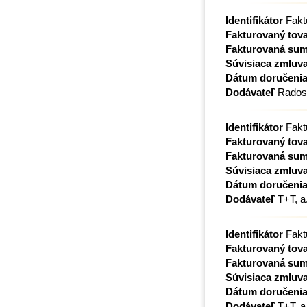
Identifikátor
Fakt
Fakturovaný tova
Fakturovaná su
Súvisiaca zmluv
Dátum doručeni
Dodávateľ
Radosl
Identifikátor
Fakt
Fakturovaný tova
Fakturovaná su
Súvisiaca zmluv
Dátum doručeni
Dodávateľ
T+T, a.
Identifikátor
Fakt
Fakturovaný tova
Fakturovaná su
Súvisiaca zmluv
Dátum doručeni
Dodávateľ
T+T, a.