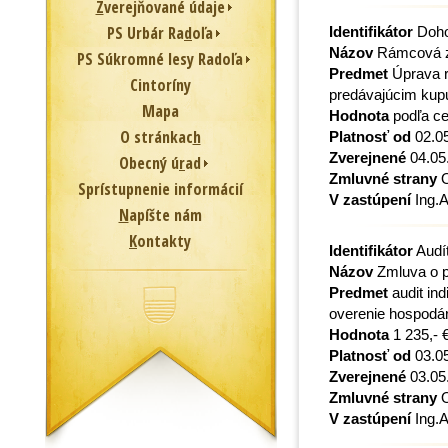
Z
verejňované údaje
PS Urbár Ra
d
oľa
Identifikátor
Dohod
Názov
Rámcová z
PS Súkromné lesy Radoľa
Predmet
Úprava r
Cintoríny
predávajúcim ku
Mapa
Hodnota
podľa c
O stránkac
h
Platnosť od
02.0
Zverejnené
04.05
Obecný ú
r
ad
Zmluvné strany
O
Sprístupnenie informácií
V zastúpení
Ing.A
N
apíšte nám
K
ontakty
Identifikátor
Audí
Názov
Zmluva o p
Predmet
audit ind
overenie hospodár
Hodnota
1 235,- 
Platnosť od
03.0
Zverejnené
03.05
Zmluvné strany
O
V zastúpení
Ing.A