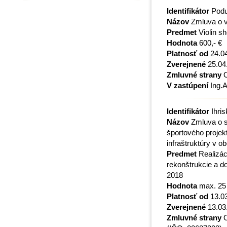
Identifikátor
Podu
Názov
Zmluva o ve
Predmet
Violin s
Hodnota
600,- €
Platnosť od
24.0
Zverejnené
25.04
Zmluvné strany
O
V zastúpení
Ing.A
Identifikátor
Ihris
Názov
Zmluva o sp
športového projek
infraštruktúry v o
Predmet
Realizác
rekonštrukcie a do
2018
Hodnota
max. 25 
Platnosť od
13.0
Zverejnené
13.03
Zmluvné strany
O