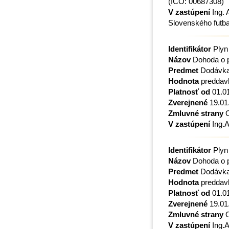
(IČO: 00687308)
V zastúpení
Ing. 
Slovenského futb
Identifikátor
Plyn
Názov
Dohoda o p
Predmet
Dodávka 
Hodnota
preddavk
Platnosť od
01.0
Zverejnené
19.01
Zmluvné strany
O
V zastúpení
Ing.A
Identifikátor
Plyn
Názov
Dohoda o p
Predmet
Dodávka
Hodnota
preddavk
Platnosť od
01.0
Zverejnené
19.01
Zmluvné strany
O
V zastúpení
Ing.A