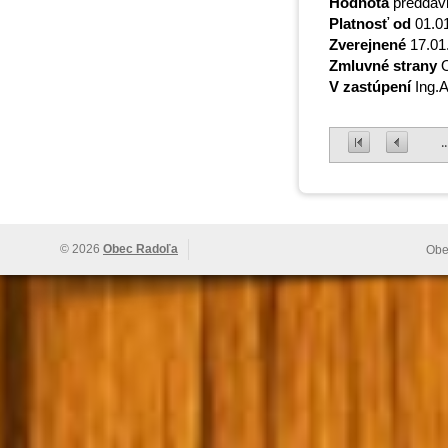
Hodnota
preddavk
Platnosť od
01.0
Zverejnené
17.01
Zmluvné strany
O
V zastúpení
Ing.A
..
© 2026
Obec Radoľa
Obe