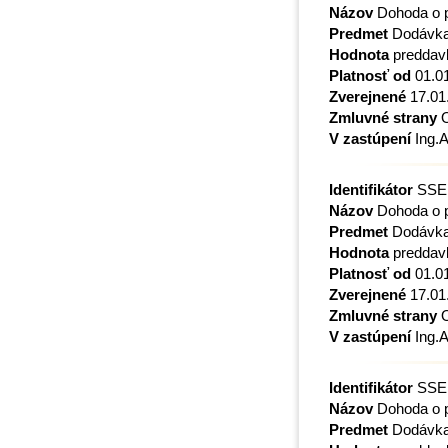
Názov
Dohoda o p
Predmet
Dodávka a
Hodnota
preddavk
Platnosť od
01.0
Zverejnené
17.01
Zmluvné strany
O
V zastúpení
Ing.A
Identifikátor
SSE,
Názov
Dohoda o p
Predmet
Dodávka a
Hodnota
preddavk
Platnosť od
01.0
Zverejnené
17.01
Zmluvné strany
O
V zastúpení
Ing.A
Identifikátor
SSE,
Názov
Dohoda o p
Predmet
Dodávka a