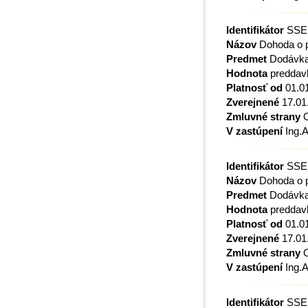
Identifikátor
SSE,
Názov
Dohoda o p
Predmet
Dodávka a
Hodnota
preddavk
Platnosť od
01.0
Zverejnené
17.01
Zmluvné strany
O
V zastúpení
Ing.A
Identifikátor
SSE,
Názov
Dohoda o p
Predmet
Dodávka 
Hodnota
preddavk
Platnosť od
01.0
Zverejnené
17.01
Zmluvné strany
O
V zastúpení
Ing.A
Identifikátor
SSE,