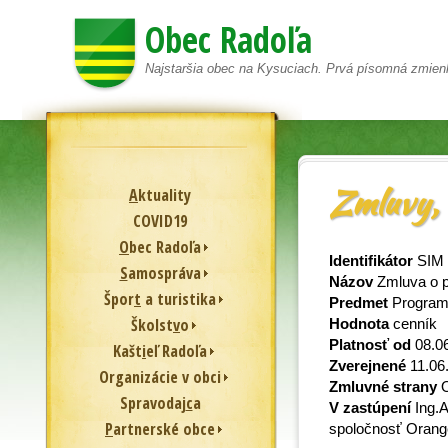
Obec Radoľa
Najstaršia obec na Kysuciach. Prvá písomná zmien
Zmluvy, 
A
ktuality
COVID19
O
bec Radoľa
Identifikátor
SIM 
S
amospráva
Názov
Zmluva o p
Špor
t
a turistika
Predmet
Program 
Školst
v
o
Hodnota
cenník
Platnosť od
08.0
Kašt
i
eľ Radoľa
Zverejnené
11.06
Or
g
anizácie v obci
Zmluvné strany
O
Spravodaj
c
a
V zastúpení
Ing.A
P
artnerské obce
spoločnosť Orang